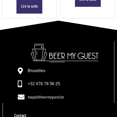
Lire la suite
Bruxelles
+32 476 78 56 25
magali@beermyguest.be
Contact