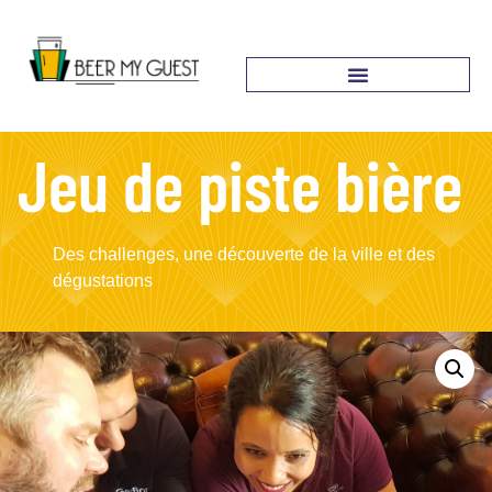
Jeu de piste bière
Des challenges, une découverte de la ville et des
dégustations