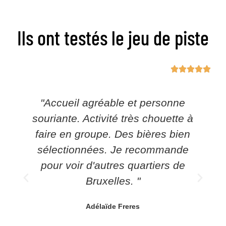
Ils ont testés le jeu de piste





Super après-midi passée à
à
découvrir Bruxelles et ses
n
curiosités, tout en dégustant des
bières hyper bonnes et en
apprenant énormément de
choses sur cet univers. Ce format
devrait exister partout !
Alizée Baudez