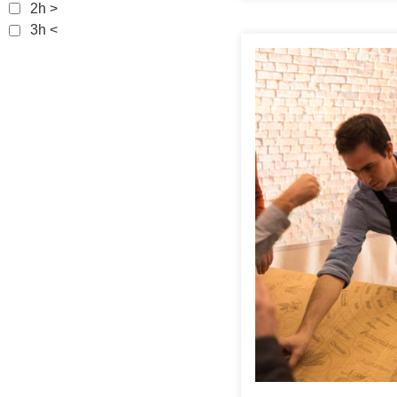
2h >
3h <